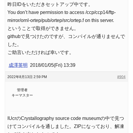
昨日IDをいただきセットアップ中です。
You don’t have permission to access /ccp/ccp14/ftp-
mirror/ornl-ortep/pub/ortep/src/ortep.f on this server.
ということで取得ができません。
githubで見つけたのですが、コンパイルが通りませんで
した。
ご助言いただければ幸いです。
成澤英明
2018/01/05(Fri) 13:39
2022年8月13日 2:59 PM
#904
管理者
キーマスター
IUcrのCrystallography source code museumの中で見つ
けてコンパイルを通しました。ZIPになっており、解凍